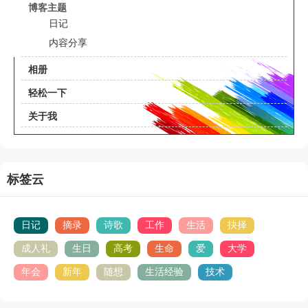
博客主题
日记
内容分享
相册
轻松一下
关于我
标签云
日记
摘录
诗歌
工作
生活
抉择
成人礼
生日
高考
生命
爱
大学
年会
新年
随想
生活经验
技术