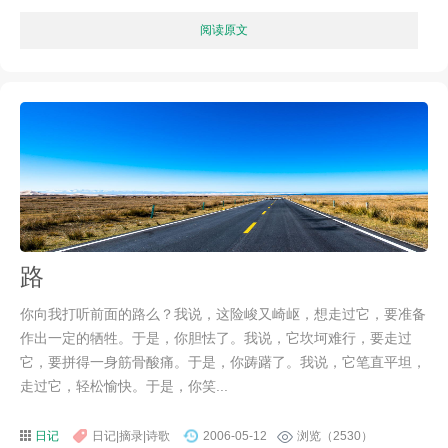
阅读原文
路
你向我打听前面的路么？我说，这险峻又崎岖，想走过它，要准备
作出一定的牺牲。于是，你胆怯了。我说，它坎坷难行，要走过
它，要拼得一身筋骨酸痛。于是，你踌躇了。我说，它笔直平坦，
走过它，轻松愉快。于是，你笑...
日记
日记|摘录|诗歌
2006-05-12
浏览（2530）