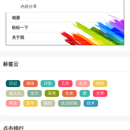
内容分享
相册
轻松一下
关于我
标签云
日记
摘录
诗歌
工作
生活
抉择
成人礼
生日
高考
生命
爱
大学
年会
新年
随想
生活经验
技术
点击排行