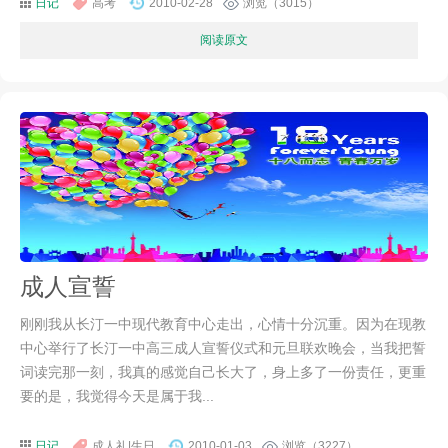
日记
高考
2010-02-28
浏览（3015）
阅读原文
成人宣誓
刚刚我从长汀一中现代教育中心走出，心情十分沉重。因为在现教
中心举行了长汀一中高三成人宣誓仪式和元旦联欢晚会，当我把誓
词读完那一刻，我真的感觉自己长大了，身上多了一份责任，更重
要的是，我觉得今天是属于我...
日记
成人礼|生日
2010-01-03
浏览（3227）