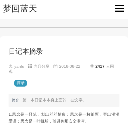
梦回蓝天
日记本摘录
yanfu
内容分享
2018-08-22
共
2417
人围
观
摘录
第一本日记本本身上面的一些文字。
简介
1.
思念是一只笔，划出丝丝情痕；思念是一枚邮票，寄出漫漫
爱语；思念是一叶帆船，驶进你那安全港湾。