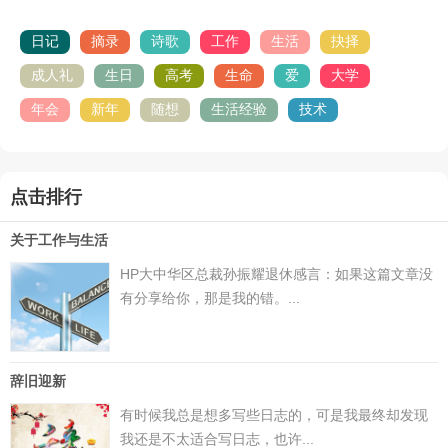
日记
摘录
诗歌
工作
生活
抉择
成人礼
生日
高考
生命
爱
大学
年会
新年
随想
生活经验
技术
点击排行
关于工作与生活
HP大中华区总裁孙振耀退休感言：如果这篇文章没
有分享给你，那是我的错。...
辞旧迎新
有时候我总是想多写些日志的，可是我最终却发现
我还是不太适合写日志，也许...