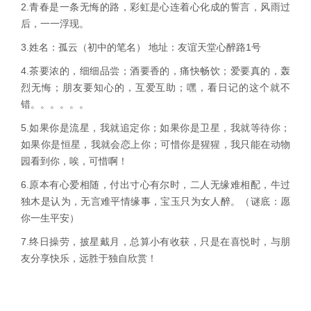
2.
青春是一条无悔的路，彩虹是心连着心化成的誓言，风雨过
后，一一浮现。
3.
姓名：孤云（初中的笔名）
地址：友谊天堂心醉路
1
号
4.
茶要浓的，细细品尝；酒要香的，痛快畅饮；爱要真的，轰
烈无悔；朋友要知心的，互爱互助；嘿，看日记的这个就不
错。。。。。。
5.
如果你是流星，我就追定你；如果你是卫星，我就等待你；
如果你是恒星，我就会恋上你；可惜你是猩猩，我只能在动物
园看到你，唉，可惜啊！
6.
原本有心爱相随，付出寸心有尔时，二人无缘难相配，牛过
独木是认为，无言难平情缘事，宝玉只为女人醉。（谜底：愿
你一生平安）
7.
终日操劳，披星戴月，总算小有收获，只是在喜悦时，与朋
友分享快乐，远胜于独自欣赏！